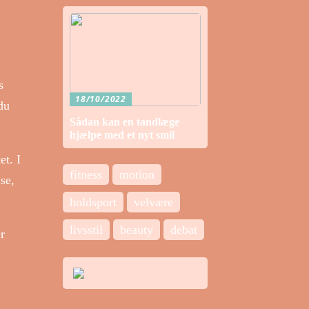
s
18/10/2022
du
Sådan kan en tandlæge
hjælpe med et nyt smil
et. I
fitness
motion
se,
holdsport
velvære
livsstil
beauty
debat
r