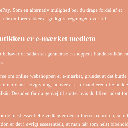
lePay. Som en alternativ mulighed bør du drage fordel af et
l, når du foretrækker at godtgøre regningen over tid.
butikken er e-mærket medlem
ler behøver de sådan set gennemse e-shoppens handelsvilkår, 
e.
erse om online webshoppen er e-mærket, grundet at det burde
ekommer dansk lovgivning, udover at e-forhandleren ofte under
år. Desuden får du genvej til støtte, hvis du bliver udsat for
for de mest essentielle vedtægter der influerer på ordren, som 
ation er det i øvrigt essesentielt, at man når som helst bibehol