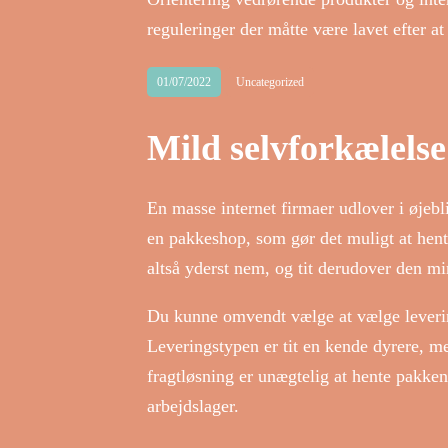
reguleringer der måtte være lavet efter at
01/07/2022
Uncategorized
Mild selvforkælelse
En masse internet firmaer udlover i øjeblik
en pakkeshop, som gør det muligt at hent
altså yderst nem, og tit derudover den mi
Du kunne omvendt vælge at vælge levering t
Leveringstypen er tit en kende dyrere, m
fragtløsning er unægtelig at hente pakke
arbejdslager.