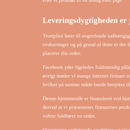
efter et produkt til en dreng eller pige.
Leveringsdygtigheden er j
Trustpilot fører til nogenlunde uafhæng
evalueringer og på grund af dette er det f
placerer din ordre.
Facebook yder ligeledes fuldstændig pålide
øvrigt møder vi mange internet firmaer s
hvilket på samme måde burde benyttes til
Denne hjemmeside er finansieret ved hj
derved at vi præsenterer firmaernes prod
videre fuldfører en ordre.
Orientering vedrørende produkter og inter