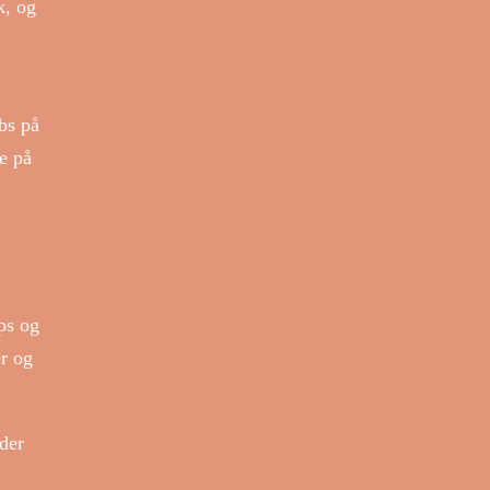
k, og
bs på
e på
ps og
er og
der