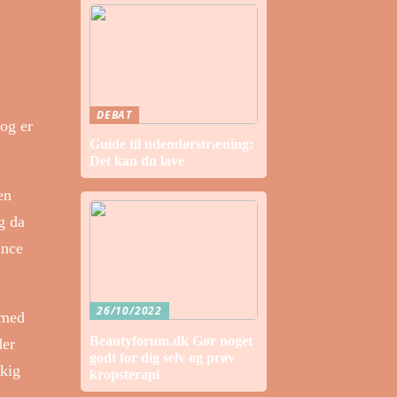
DEBAT
og er
Guide til udendørstræning:
Det kan du lave
en
g da
ance
26/10/2022
 med
Beautyforum.dk Gør noget
der
godt for dig selv og prøv
dkig
kropsterapi