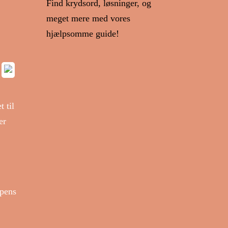
Find krydsord, løsninger, og
meget mere med vores
hjælpsomme guide!
 til
er
ppens