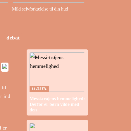
Mild selvforkælelse til din hud
debat
til
LIVSSTIL
er ind
Messi-trøjens hemmelighed:
Derfor er børn vilde med
den
d er