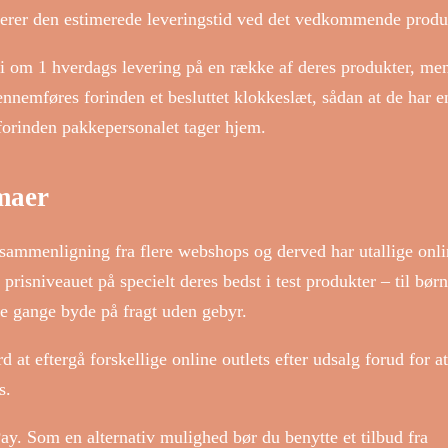
llerer den estimerede leveringstid ved det vedkommende produ
nti om 1 hverdags levering på en række af deres produkter, me
gennemføres forinden et besluttet klokkeslæt, sådan at de har e
t forinden pakkepersonalet tager hjem.
rmaer
issammenligning fra flere webshops og derved har utallige onl
prisniveauet på specielt deres bedst i test produkter – til børn
le gange byde på fragt uden gebyr.
at eftergå forskellige online outlets efter udsalg forud for a
s.
Pay. Som en alternativ mulighed bør du benytte et tilbud fra