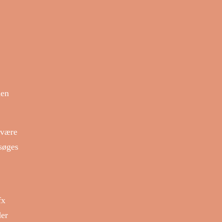
men
 være
søges
fx
der