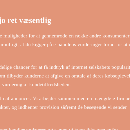
o ret væsentlig
ige muligheder for at gennemrode en række andre konsumenter
ornuftigt, at du kigger på e-handlens vurderinger forud for at 
lige chancer for at få indtryk af internet selskabets popularit
om tilbyder kunderne at afgive en omtale af deres købsoplevel
 vurdering af kundetilfredsheden.
ælp af annoncer. Vi arbejder sammen med en mængde e-firmae
ukter, og indhenter provision såfremt de besøgende vi sender
net handler opdateres ofte, men vi tager ikke ansvar for