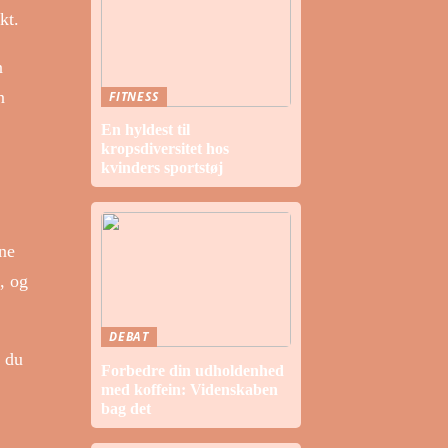
kt.
n
n
FITNESS
En hyldest til
kropsdiversitet hos
kvinders sportstøj
ine
, og
DEBAT
t du
Forbedre din udholdenhed
med koffein: Videnskaben
bag det