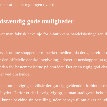
nsker at betale regningen over tid.
uldstændig gode muligheder
er man faktisk have øje for e-butikkens handelsbetingelser, d
orvidt online shoppen er e-mærket medlem, da det generelt er 
jer den officielle danske lovgivning, udover at netshoppen nu o
inden for bestemmelserne på området. Det er en rigtig god ch
er ved din handel.
nde om de vigtigste vilkår der gør sig gældende i forbindelse
tilbyder. Derfor er det i øvrigt vigtigt, at man stadigvæk behol
l kunne bevidne sin bestilling, uden hensyn til om du er på u