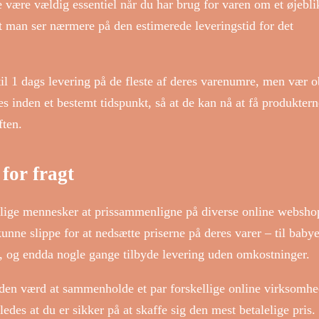
 være vældig essentiel når du har brug for varen om et øjebli
 at man ser nærmere på den estimerede leveringstid for det
til 1 dags levering på de fleste af deres varenumre, men vær o
 inden et bestemt tidspunkt, så at de kan nå at få produktern
ften.
for fragt
delige mennesker at prissammenligne på diverse online websho
kunne slippe for at nedsætte priserne på deres varer – til baby
nt, og endda nogle gange tilbyde levering uden omkostninger.
iden værd at sammenholde et par forskellige online virksomhe
ledes at du er sikker på at skaffe sig den mest betalelige pris.